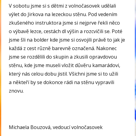
V sobotu jsme si s dětmi z volnočasovek udělali
výlet do Jirkova na lezeckou stěnu. Pod vedením
zkušeného instruktora jsme si nejprve řekli něco
o výbavě lezce, cestách dl výšin a rozcvičili se. Poté
jsme šli na bolder kde jsme si osvojili právě to jak je
každá z cest různě barevně označená. Nakonec
jsme se rozdělili do skupin a zkusili opravdovou
stěnu, kde jsme museli vložit důvěru kamarádovi,
který nás celou dobu jistil. Všichni jsme si to užili
a někteří by se dokonce rádi na stěnu vypravili
znovu.
Michaela Bouzová, vedoucí volnočasovek