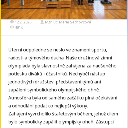
12.2. 2026
Mgr. Bc. Marie Sechovcová
481x
Úterní odpoledne se neslo ve znamení sportu,
radosti a týmového ducha. Naše družinová zimní
olympiáda byla slavnostně zahájena za nadšeného
potlesku diváků i účastníků. Nechyběl nástup
jednotlivých družstev, představení týmů ani
zapálení symbolického olympijského ohně.
Atmosféra byla od samého začátku plná očekávání
a odhodlání podat co nejlepší výkony.
Zahájení vyvrcholilo štafetovým během, jehož cílem
bylo symbolicky zapálit olympijský oheň. Zástupci