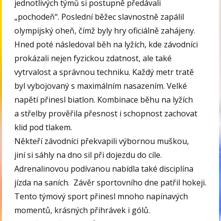
jednotlivých týmů si postupně předávali
„pochodeň“. Poslední běžec slavnostně zapálil
olympijský oheň, čímž byly hry oficiálně zahájeny.
Hned poté následoval běh na lyžích, kde závodníci
prokázali nejen fyzickou zdatnost, ale také
vytrvalost a správnou techniku. Každý metr tratě
byl vybojovaný s maximálním nasazením. Velké
napětí přinesl biatlon. Kombinace běhu na lyžích
a střelby prověřila přesnost i schopnost zachovat
klid pod tlakem.
Někteří závodníci překvapili výbornou muškou,
jiní si sáhly na dno sil při dojezdu do cíle.
Adrenalinovou podívanou nabídla také disciplína
jízda na saních. Závěr sportovního dne patřil hokeji.
Tento týmový sport přinesl mnoho napínavých
momentů, krásných přihrávek i gólů.