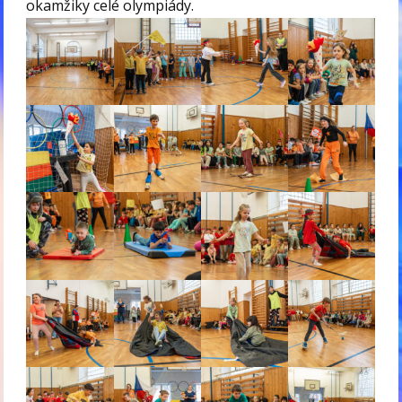
okamžiky celé olympiády.