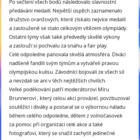
Po sečtení všech bodů následovalo slavnostní
předávání medailí. Největší úspěch zaznamenalo
družstvo oranžových, které získalo nejvíce medailí
a zaslouženě se stalo celkovým vítězem olympiády.
Ostatní týmy však také předvedly skvělé výkony
a zaslouží si pochvalu za snahu a fair play.
Celé odpoledne panovala skvělá atmosféra. Diváci
nadšeně fandili svým týmům a vytvářeli pravou
olympijskou kulisu. Závodníci bojovali ze všech sil
a nevzdali se ani v těch nejtěžších chvílích.
Velké poděkování patří moderátorovi Míru
Brunnerovi , který celou akci provázel, povzbuzoval
soutěžící i diváky a postaral se o výbornou náladu
během celého odpoledne, dětem z volnočasovek
za pomoc při organizaci celé akce a také
fotografovi, který se snažil zachytit jedinečné