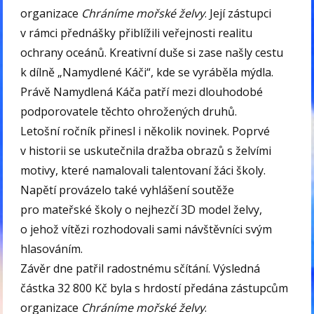
organizace
Chráníme mořské želvy
. Její zástupci
v rámci přednášky přiblížili veřejnosti realitu
ochrany oceánů. Kreativní duše si zase našly cestu
k dílně „Namydlené Káči“, kde se vyráběla mýdla.
Právě Namydlená Káča patří mezi dlouhodobé
podporovatele těchto ohrožených druhů.
Letošní ročník přinesl i několik novinek. Poprvé
v historii se uskutečnila dražba obrazů s želvími
motivy, které namalovali talentovaní žáci školy.
Napětí provázelo také vyhlášení soutěže
pro mateřské školy o nejhezčí 3D model želvy,
o jehož vítězi rozhodovali sami návštěvníci svým
hlasováním.
Závěr dne patřil radostnému sčítání. Výsledná
částka 32 800 Kč byla s hrdostí předána zástupcům
organizace
Chráníme mořské želvy
.