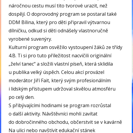
náročnou cestu musí tito tvorové urazit, než
dospějí. O doprovodný program se postaral také
DDM Bílina, který pro děti připravil výtvarnou
dílničku, odkud si děti odnášely vlastnoručně
vyrobené suvenýry.
Kulturní program osvěžilo vystoupení žáků ze třídy
4.B. Ti si pro tuto příležitost nacvičili originální
„želví tanec“ a složili vlastní píseň, která sklidila
u publika velký úspěch. Celou akcí provázel
moderátor Jiří Fait, který svým profesionálním
i lidským přístupem udržoval skvělou atmosféru
po celý den.
S přibývajícími hodinami se program rozrůstal
o další aktivity. Návštěvníci mohli zavítat
do dobročinného obchodu, občerstvit se v kavárně
Na ulici nebo navštívit edukační stánek