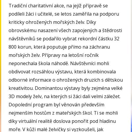
Tradiční charitativní akce, na jejíž přípravě se
podíleli žáci i učitelé, se letos zaměřila na podporu
kriticky ohrožených mořských želv. Díky
obrovskému nasazení všech zapojených a štědrosti
návštěvníků se podařilo vybrat rekordní částku 32
800 korun, která poputuje přímo na záchranu
mořských želv. Přípravy na letošní ročník
neponechala škola náhodě. Návštěvníci mohli
obdivovat rozsáhlou výstavu, která kombinovala
odborné informace o ohrožených druzích s dětskou
kreativitou. Dominantou výstavy byly zejména velké
3D modely želv, na kterých si žáci dali velmi záležet.
Dopolední program byl věnován především
nejmenším hostům z mateřských škol. Ti se mohli
díky virtuální realitě doslova ponořit pod hladinu
moře. V kůži malé želvičky si vyzkoušeli, jak