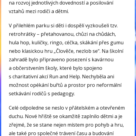
na rozvoj jednotlivých dovedností a posilování
vztahů mezi rodiči a dětmi.
V přilehlém parku si děti i dospělí vyzkoušeli tzv.
retrohrátky – přetahovanou, chůzi na chůdách,
hula hop, kuličky, ringo, céčka, skákání přes gumu
nebo klasickou hru „Člověče, nezlob se“. Na školní
zahradě bylo připraveno posezení s kavárnou
a občerstvením školy, které bylo spojeno
s charitativní akcí Run and Help. Nechyběla ani
možnost opékání buřtů a prostor pro neformální
setkávání rodičů s pedagogy.
Celé odpoledne se neslo v přátelském a otevřeném
duchu. Nové hřiště se okamžitě zaplnilo dětmi a je
zřejmé, že se stane nejen místem pro pohyb a hru,
ale také pro společné trávení času a budování