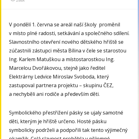
V pondělí 1. června se areál naší školy proměnil
v místo plné radosti, setkávání a společného sdílení.
Slavnostního otevření nového dětského hřiště se
zúčastnili zástupci města Bílina v čele se starostou
Ing. Karlem Matuškou a místostarostkou Ing.
Marcelou Dvořákovou, stejně jako ředitel
Elektrárny Ledvice Miroslav Svoboda, který
zastupoval partnera projektu – skupinu ČEZ,
a nechyběli ani rodiče a především děti.
Symbolického přestřižení pásky se ujaly samotné
děti, kterým je hřiště určeno. Hosté pásku
symbolicky podrželi a podpořili tak tento výjimečný
okamžik. Celá slavnost proběhla v příjemné