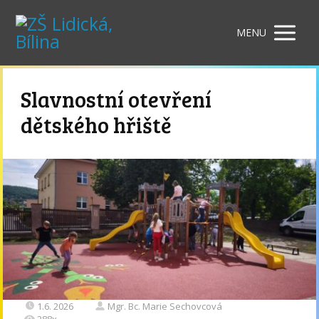
MENU
Slavnostní otevření
dětského hřiště
1.6. 2026
Mgr. Bc. Marie Sechovcová
288x