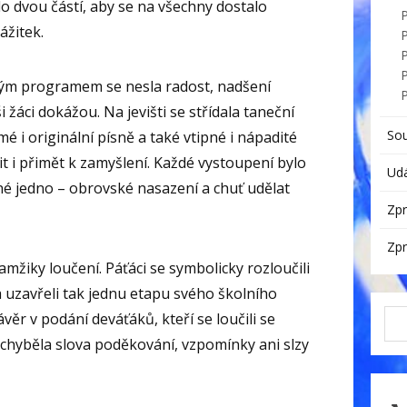
do dvou částí, aby se na všechny dostalo
ážitek.
P
elým programem se nesla radost, nadšení
i žáci dokážou. Na jevišti se střídala taneční
So
é i originální písně a také vtipné i nápadité
t i přimět k zamyšlení. Každé vystoupení bylo
Udá
né jedno – obrovské nasazení a chuť udělat
Zpr
Zpr
amžiky loučení. Páťáci se symbolicky rozloučili
a uzavřeli tak jednu etapu svého školního
ávěr v podání deváťáků, kteří se loučili se
Nechyběla slova poděkování, vzpomínky ani slzy