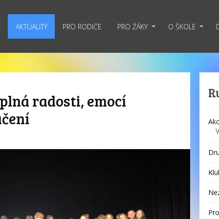
AKTUALITY
PRO RODIČE
PRO ŽÁKY
O ŠKOLE
R
plná radosti, emocí
učení
Akc
Dru
Klu
Ne
Pro