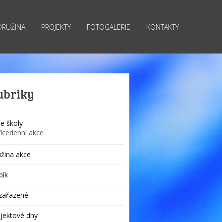
DRUŽINA
PROJEKTY
FOTOGALERIE
KONTAKTY
ubriky
e školy
Vícedenní akce
žina akce
bík
zařazené
jektové dny