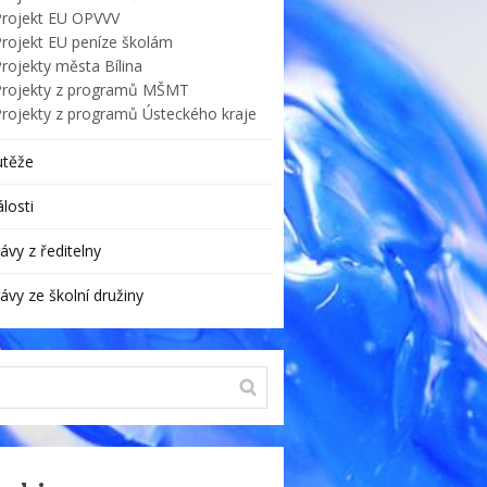
Projekt EU OPVVV
Projekt EU peníze školám
rojekty města Bílina
Projekty z programů MŠMT
Projekty z programů Ústeckého kraje
utěže
losti
ávy z ředitelny
ávy ze školní družiny