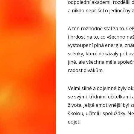
odpolední akademii rozdělili 
a nikdo nepřišel o jedinečný z
A ten rozhodně stál za to. C
i hrdost na to, co všechno naš
vystoupení plná energie, znám
scénky, které dokázaly pobavi
jiné, ale všechna měla společ
radost divákům.
Velmi silné a dojemné byly ok
se svými třídními učitelkami 
života. Ještě emotivnější byl z
školou, učiteli i spolužáky. 
dojetí.