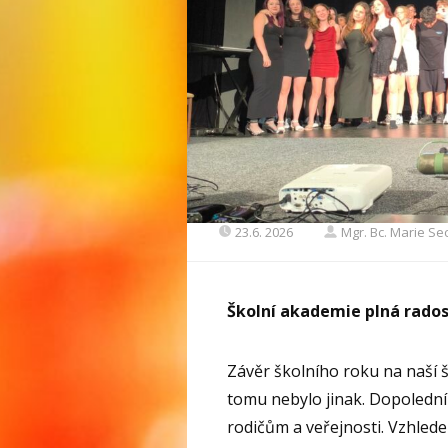
23.6. 2026
Mgr. Bc. Marie S
Školní akademie plná radost
Závěr školního roku na naší š
tomu nebylo jinak. Dopolední 
rodičům a veřejnosti. Vzhled