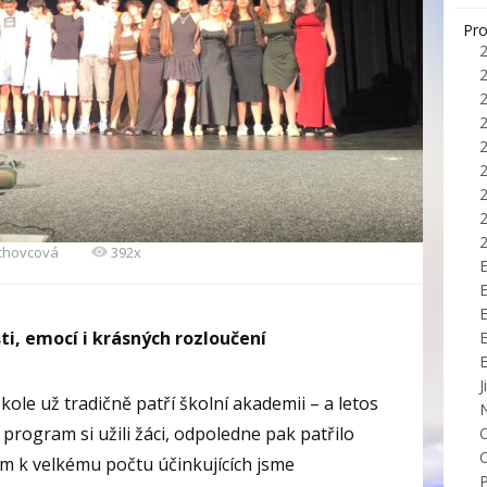
Pro
echovcová
392x
E
i, emocí i krásných rozloučení
J
kole už tradičně patří školní akademii – a letos
program si užili žáci, odpoledne pak patřilo
em k velkému počtu účinkujících jsme