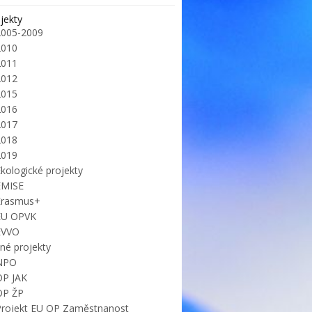
jekty
2005-2009
2010
2011
2012
2015
2016
2017
2018
2019
kologické projekty
EMISE
Erasmus+
EU OPVK
EVVO
iné projekty
NPO
OP JAK
OP ŽP
Projekt EU OP Zaměstnanost