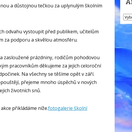
A
snou a důstojnou tečkou za uplynulým školním
ch odvahu vystoupit před publikem, učitelům
ům za podporu a skvělou atmosféru.
a zasloužené prázdniny, rodičům pohodovou
ým pracovníkům děkujeme za jejich celoroční
počinek. Na všechny se těšíme opět v září.
 opouštějí, přejeme mnoho úspěchů v nových
ejich životních snů.
 akce přikládáme níže.
fotogalerie školní