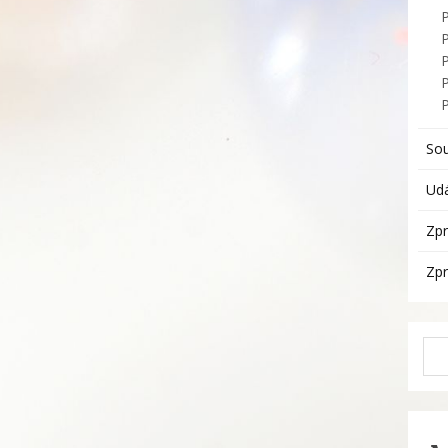
P
So
Udá
Zpr
Zpr