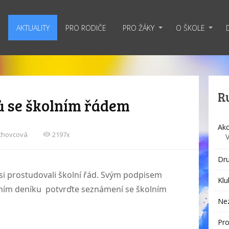
AKTUALITY
PRO RODIČE
PRO ŽÁKY
O ŠKOLE
R
ů se školním řádem
Akc
echovcová
2197x
Dru
si prostudovali školní řád. Svým podpisem
Klu
ačním deníku potvrďte seznámení se školním
Ne
Pro