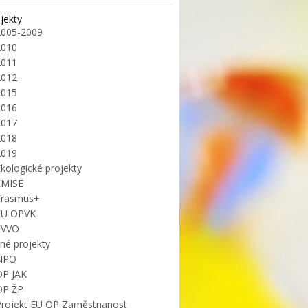
jekty
2005-2009
2010
2011
2012
2015
2016
2017
2018
2019
kologické projekty
EMISE
Erasmus+
EU OPVK
EVVO
iné projekty
NPO
OP JAK
OP ŽP
Projekt EU OP Zaměstnanost