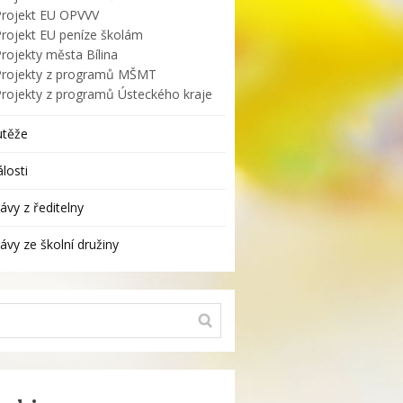
Projekt EU OPVVV
Projekt EU peníze školám
rojekty města Bílina
Projekty z programů MŠMT
Projekty z programů Ústeckého kraje
utěže
losti
ávy z ředitelny
ávy ze školní družiny