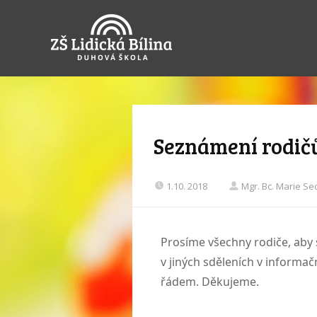
Seznámení rodič
1.10. 2018
Mgr. Bc. Marie S
Prosíme všechny rodiče, aby 
v jiných sděleních v inform
řádem. Děkujeme.