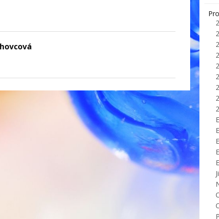
Pro
chovcová
E
J