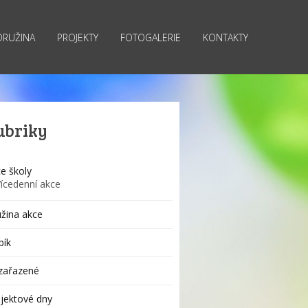
DRUŽINA
PROJEKTY
FOTOGALERIE
KONTAKTY
ubriky
e školy
Vícedenní akce
žina akce
bík
zařazené
jektové dny