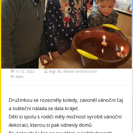
17.12. 2022
Mgr. Bc. Marie Sechovcová
964x
Družinkou se rozezněly koledy, zavoněl vánoční čaj
a sváteční nálada se dala krájet.
Děti si spolu s rodiči měly možnost vyrobit vánoční
dekoraci, kterou si pak odnesly domů.