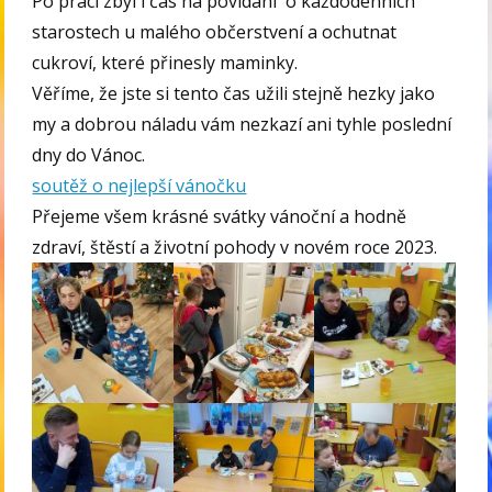
Po práci zbyl i čas na povídání o každodenních
starostech u malého občerstvení a ochutnat
cukroví, které přinesly maminky.
Věříme, že jste si tento čas užili stejně hezky jako
my a dobrou náladu vám nezkazí ani tyhle poslední
dny do Vánoc.
soutěž o nejlepší vánočku
Přejeme všem krásné svátky vánoční a hodně
zdraví, štěstí a životní pohody v novém roce 2023.