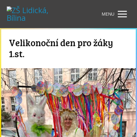
MENU
Velikonoční den pro žáky
1.st.