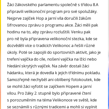
Žáci žákovského parlamentu společně s třídou 8.A
připravili velikonoční program pro své spolužáky.
Nejprve zajíček Hop a jarní víla doručili žákům
šifrovanou zprávu o programu akce. Žáci měli pak
hodinu na to, aby zprávu rozluštili. Venku pak
pro ně byla připravena velikonoční stezka, kde se
dozvěděli více o tradicích Velikonoc a řešili různé
úkoly. Poté se zapojili do sportovních aktivit, jako je
trefení vajíčka do cíle, nošení vajíčka na lžíci nebo
hledání skrytých vajíček. Na závěr dostali žáci
hádanku, která je dovedla k jejich třídnímu pokladu.
Samozřejmě nechyběl ani oblíbený fotokoutek, kde
se mohli žáci vyfotit se zajíčkem Hopem a jarní
vílou. Pro žáky 2. stupně bylo připravené čtení
s porozuměním na téma Velikonoce ve světě, kde
se seznámili s různými tradicemi a mohli si vyplnit